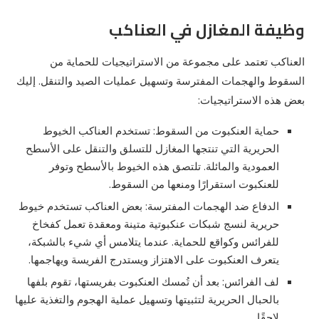
وظيفة المغازل في العناكب
العناكب تعتمد على مجموعة من الاستراتيجيات للحماية من
السقوط والهجمات المفترسة وتسهيل عمليات الصيد والتنقل. إليك
بعض هذه الاستراتيجيات:
حماية العنكبوت من السقوط: تستخدم العناكب الخيوط
الحريرية التي تنتجها المغازل للتسلق والتنقل على الأسطح
العمودية والمائلة. تلتصق هذه الخيوط بالأسطح وتوفر
للعنكبوت استقرارًا ومنعها من السقوط.
الدفاع ضد الهجمات المفترسة: بعض العناكب تستخدم خيوط
حريرية لنسج شبكات عنكبوتية متينة ومعقدة تعمل كفخاخ
للفرائس وكواقع للحماية. عندما يتلامس أي شيء بالشبكة،
يتعرف العنكبوت على الاهتزاز ويستدرج الفريسة ويهاجمها.
لف الفرائس: بعد أن تُمسك العنكبوت بفريستها، تقوم بلفها
بالحبال الحريرية لتثبيتها وتسهيل عملية الهجوم والتغذية عليها
لاحقًا.