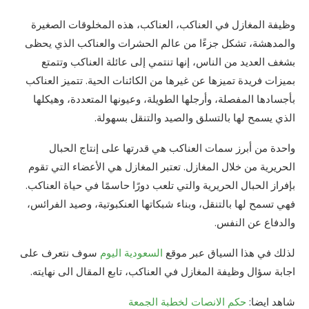
وظيفة المغازل في العناكب، العناكب، هذه المخلوقات الصغيرة
والمدهشة، تشكل جزءًا من عالم الحشرات والعناكب الذي يحظى
بشغف العديد من الناس، إنها تنتمي إلى عائلة العناكب وتتمتع
بميزات فريدة تميزها عن غيرها من الكائنات الحية. تتميز العناكب
بأجسادها المفصلة، وأرجلها الطويلة، وعيونها المتعددة، وهيكلها
الذي يسمح لها بالتسلق والصيد والتنقل بسهولة.
واحدة من أبرز سمات العناكب هي قدرتها على إنتاج الحبال
الحريرية من خلال المغازل. تعتبر المغازل هي الأعضاء التي تقوم
بإفراز الحبال الحريرية والتي تلعب دورًا حاسمًا في حياة العناكب.
فهي تسمح لها بالتنقل، وبناء شبكاتها العنكبوتية، وصيد الفرائس،
والدفاع عن النفس.
لذلك في هذا السياق عبر موقع
السعودية اليوم
سوف نتعرف على
اجابة سؤال وظيفة المغازل في العناكب، تابع المقال الى نهايته.
شاهد ايضا:
حكم الانصات لخطبة الجمعة