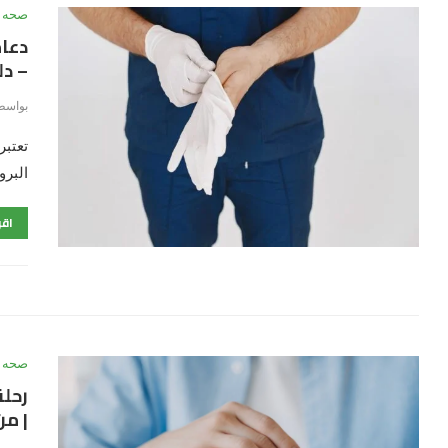
صحه
دعام
– د
بواسط
تعتبر
البرو
اقر
صحه
رحلة
| من