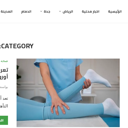
الرئيسية
اخبار محلية
الرياض
جدة
الدمام
المدينة
CATEGORY:
صحه
تعرف
أوروبا 
بواسط
تعد أ
التأه
اقر