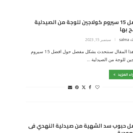
افضل 15 سيروم كولاجين للوجة من الصيدلية
 بها
ة
salma
سبتمبر 15, 2023
في هذا المقال سنتحدث بشكل مفصل حول افضل 15 سيروم
ين للوجة من الصيدلية …
اء المزيد
ل حبوب سد الشهية من صيدلية النهدي فى
عودية