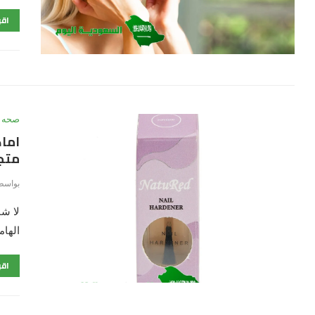
اقر
صحه
اماك
متجر
بواسط
لا شك
الهام
اقر