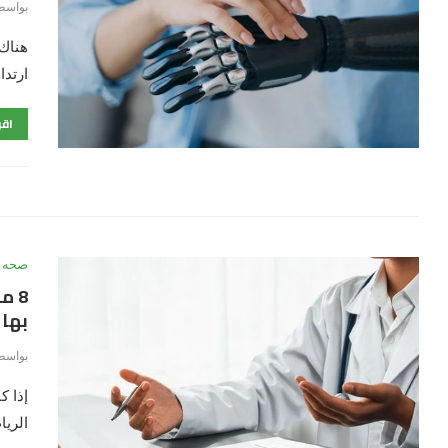
بواسط
هناك 
ارتدا
اقر
صحه
8 
بها
بواسط
إذا ك
الريا