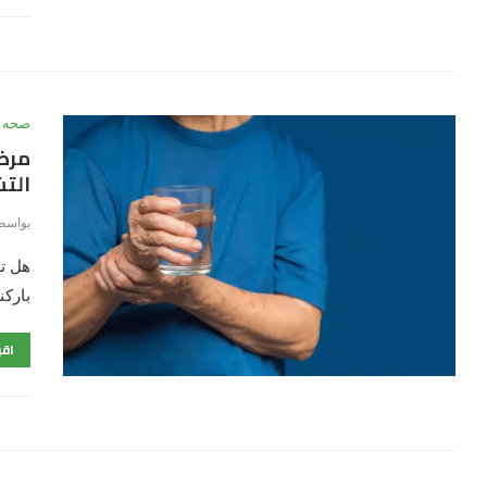
صحه
مرض
الت
بواسط
هل تع
باركن
اقر