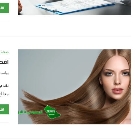
اقر
صحه
افضل
بواسط
نقدم 
معالج
اقر