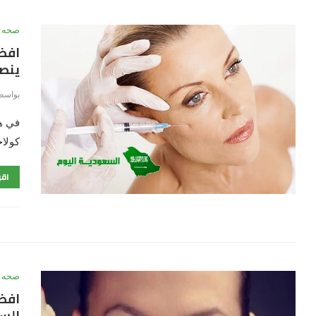
صحه
ينصح
بواسط
كولاج
اقر
صحه
افض
الس