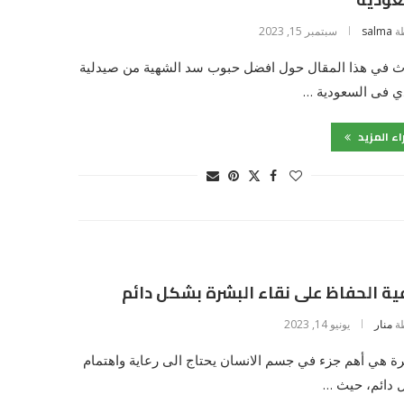
ة
salma
سبتمبر 15, 2023
ث في هذا المقال حول افضل حبوب سد الشهية من صيدلية
ي فى السعودية …
اء المزيد
ة الحفاظ على نقاء البشرة بشكل دائم
ة
منار
يونيو 14, 2023
ة هي أهم جزء في جسم الانسان يحتاج الى رعاية واهتمام
 دائم، حيث …