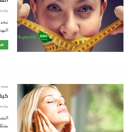
بواسط
نتحد
النهد
اقر
صحه
كيفي
بواسط
البشر
بشكل