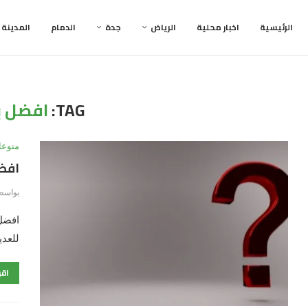
الرئيسية
اخبار محلية
الرياض
جدة
الدمام
المدينة
TAG:
افضل ب
منوعا
افضل
بواسط
افضل 
للعدي
اقر