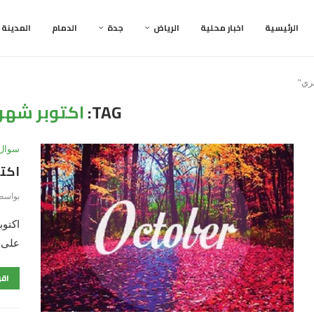
الرئيسية
اخبار محلية
الرياض
جدة
الدمام
المدينة
TAG:
اكتوبر شهر
سوال
اكتو
بواسط
اكتوب
على 
اقر