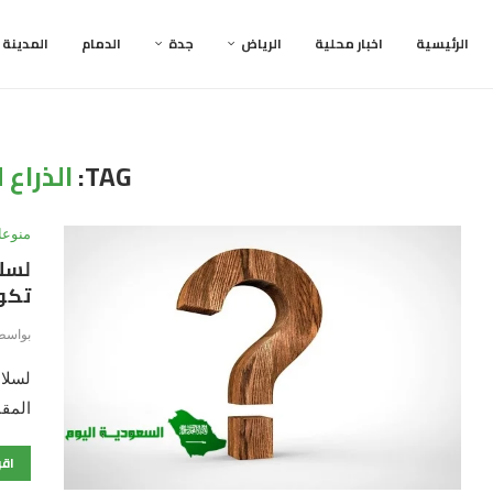
الرئيسية
اخبار محلية
الرياض
جدة
الدمام
المدينة
TAG:
الذراع 
منوعا
لسلا
تكون
بواسط
لسلام
المقا
اقر