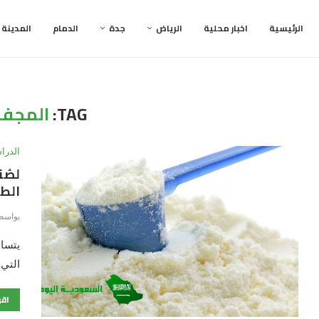
الرئيسية
اخبار محلية
الرياض
جدة
الدمام
المدينة
TAG:
المجفف
الدرا
لصُن
الطا
بواسط
يتسا
التي 
اقر