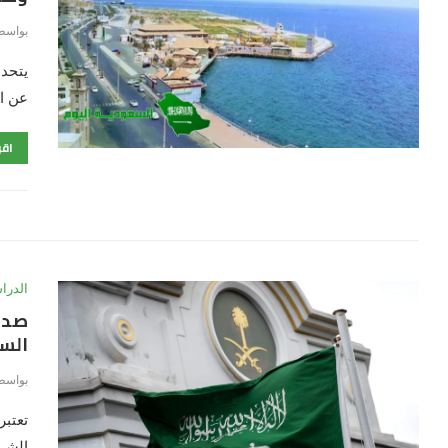
بواسط
يتحدث
عن ال
اقر
الدرا
صدر
السع
بواسط
تعتبر
الشر