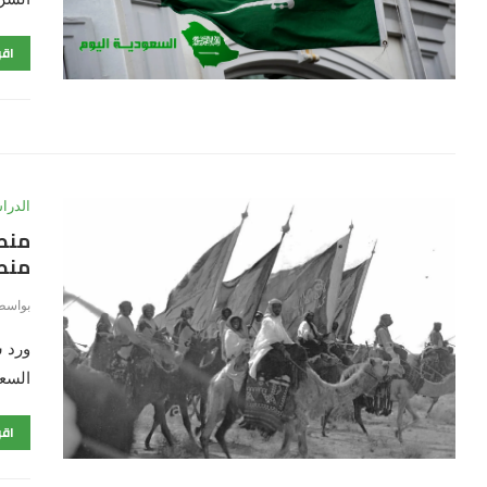
اقر
الدرا
منط
منط
بواسط
ورد 
السعو
اقر