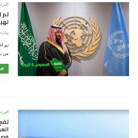
الدرا
تم ا
لهيئة
بواسط
تم اخ
من بين 50 دول
اقر
الدرا
تقع
العر
وصي