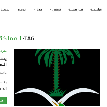
الرئيسية
اخبار محلية
الرياض
جدة
الدمام
المدينة
TAG:
المملكة 
منوعا
يقتص
السع
بواسط
يقتصر
الداخ
اقر