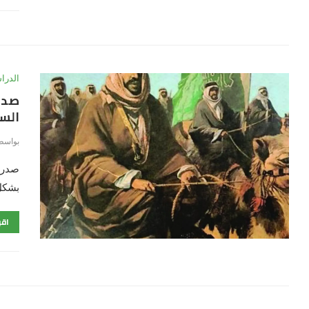
الدرا
صدر
السع
بواسط
صدر م
بشكل ع
اقر