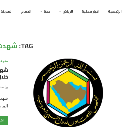
الرئيسية
اخبار محلية
الرياض
جدة
الدمام
المدينة
TAG:
شهدت 
منوعا
شهدت
خلال
بواسط
شهدت 
الماض
اقر