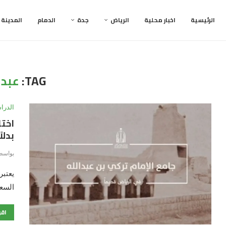
الرئيسية
اخبار محلية
الرياض
جدة
الدمام
المدينة
TAG:
عبدا
الدرا
اختا
بدلا
بواسط
يعتبر
السعو
اقر