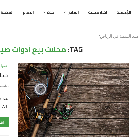
الرئيسية
اخبار محلية
الرياض
جدة
الدمام
المدينة
TAG:
محلات بيع أدوات صي
اسواق
محلا
بواسط
تعد ه
بالأخ
اقر