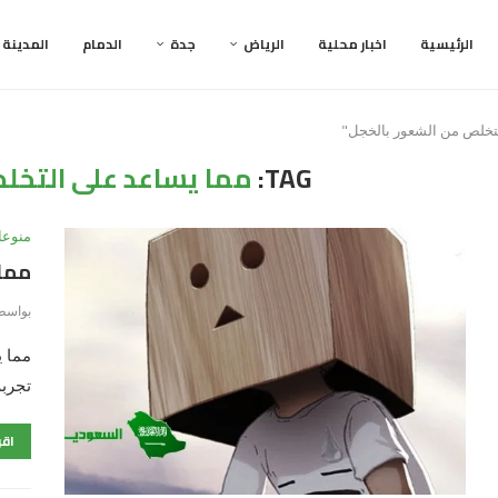
الرئيسية
اخبار محلية
الرياض
جدة
الدمام
المدينة
TAG:
مما يساعد على التخل
منوعا
مما 
بواسط
مما 
تجربة
اقر