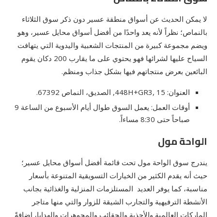
لا يمكن الحديث عن أسواق منطقة عسير دون ذكر سوق الثلاثاء
بالنماص؛ نظراً لأنه يعد واحدًا من أفضل أسواق محايل عسير، وهو
ويضم مجموعة كبيرة من المنتجات الشعبية واليدوية التي يتهافت
السياح عليها لشرائها فهو يحتوي على ما يقارب 200 دكان يقوم
البائعين بعرض منتجاتهم فيها بشكل جذاب ومنظم.
العنوان: 448H+GR3, 15, الصديق، النماص 67392.
أوقات العمل: يعمل السوق طوال أيام الأسبوع من الساعة 9
صباحاً حتى 8:30 مساءاً.
الواحة مول
يندرج سوق الواحة مول تحت قائمة أفضل أسواق محايل عسير؛
حيث أنه يقدم الكثير من الخيارات التسويقية المتنوعة بأسعار
مناسبة، كما يوفر العديد المستلزمات المنزلية والغذائية بجانب
الأنشطة الترفيهية والتجارب الشيقة للزوار والتي منها متاجر
الماركات العالمية والأحذية والحقائب والمجوهرات والهدايا، إضافةً