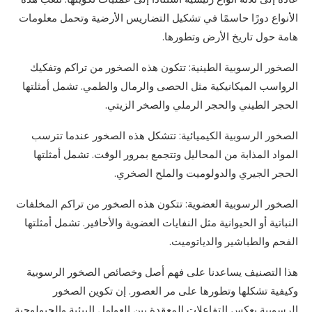
الأنواع دورًا حاسمًا في تشكيل التضاريس الأرضية وتحمل معلومات
هامة حول تاريخ الأرض وتطورها.
الصخور الرسوبية الطينية: تتكون هذه الصخور من تراكم وتفكيك
الرواسب الميكانيكية مثل الحصى والرمال والطمي. تشمل أمثلتها
الحجر الطيني والحجر الرملي والصخر الزيتي.
الصخور الرسوبية الكيميائية: تتشكل هذه الصخور عندما تترسب
المواد المذابة من المحاليل وتتجمع بمرور الوقت. تشمل أمثلتها
الحجر الجيري والدولوميت والملح الصخري.
الصخور الرسوبية العضوية: تتكون هذه الصخور من تراكم المخلفات
النباتية أو الحيوانية مثل النفايات العضوية والأحافير. تشمل أمثلتها
الفحم والطباشير والدياتوميت.
هذا التصنيف يساعدنا على فهم أصل وخصائص الصخور الرسوبية
وكيفية تشكلها وتطورها على مر العصور. إن تكوين الصخور
الرسوبية يعكس التفاعلات المعقدة بين العوامل البيئية والجيولوجية