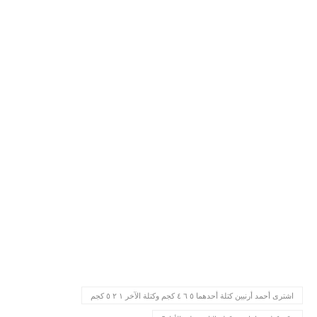
اشترى أحمد أرنبين كتلة أحدهما ٥ ٦ ٤ كجم وكتلة الآخر ١ ٢ ٥ كجم