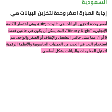
السعودية
إجابة العبارة اصغر وحدة لتخزين البيانات هي
أصغر وحدة لتخزين البيانات هي “البت” (Bit)، وهي اختصار للكلمة
الإنجليزية “Binary Digit”، البت يمكن أن يكون في حالتين فقط:
0 أو 1، مما يمثل حالتي التشغيل والإيقاف أو الصفر والواحد، يتم
استخدام البت في العديد من العمليات الحاسوبية والأنظمة الرقمية
لتمثيل المعلومات والبيانات بشكل أساسي.