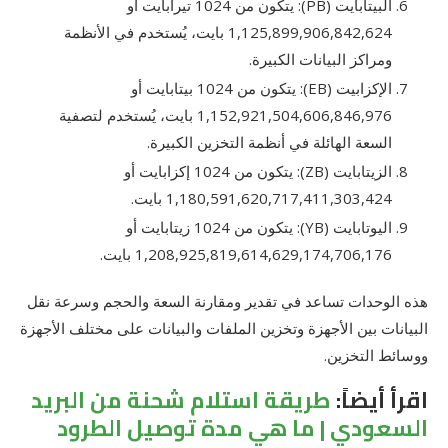
البيتابايت (PB): يتكون من 1024 تيرابايت أو
1,125,899,906,842,624 بايت، يُستخدم في الأنظمة
ومراكز البيانات الكبيرة.
الإكزابيت (EB): يتكون من 1024 بيتابايت أو
1,152,921,504,606,846,976 بايت، يُستخدم لتصفية
السعة الهائلة في أنظمة التخزين الكبيرة.
الزيتابايت (ZB): يتكون من 1024 إكزابايت أو
1,180,591,620,717,411,303,424 بايت.
اليوتابايت (YB): يتكون من 1024 زيتابايت أو
1,208,925,819,614,629,174,706,176 بايت.
هذه الوحدات تساعد في تقدير ومقارنة السعة والحجم وسرعة نقل
البيانات بين الأجهزة وتخزين الملفات والبيانات على مختلف الأجهزة
ووسائط التخزين.
اقرأ أيضاً:
طريقة استلام شحنة من البريد
السعودي | ما هي مدة توصيل الطرود