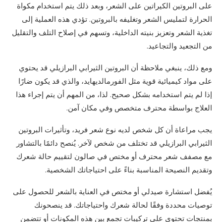
على البروتين الكيراتين على الشعر، وبعد ذلك يتم استخدام مكواة
الحرارة لتمليس الشعر وتغليفه بالبروتين. تؤدي هذه العملية إلى
تغذية الشعر وتعزيز بنيته الداخلية، وتسهم في إصلاح التلف والتقليل
من التجعيد والتجاعيد.
ومع ذلك، ينبغي ملاحظة أن البروتين الثيرابي البرازيلي قد يحتوي
على مواد كيميائية قوية مثل الفورمالديهايد، والذي قد يكون ضارًا
إذا لم يتم استخدامه بشكل صحيح. لذا، من المهم أن يتم إجراء هذا
العلاج بواسطة محترف متخصص وفي مكان آمن.
يجب مراعاة أن كل شخص لديه نوع شعر فريد، وتأثيرات البروتين
الثيرابي البرازيلي قد تختلف من شخص لآخر. يُنصح دائمًا بالتشاور
مع مصفف شعر محترف أو مختص في صالون لتقييم حالة شعرك
وتقديم النصيحة المناسبة بناءً على احتياجاتك الشخصية.
يُفضل استشارة صيدلي أو مختص في العناية بالشعر للحصول على
توصيات محددة وفقًا لحالة شعرك واحتياجاتك. قد ينصحونك
بمنتجات تحتوي على تركيبات تجمع بين هذه المكونات أو تتضمن