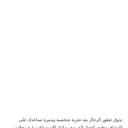
تذوق عطور الرجال يعد تجربة شخصية ومثيرة تساعدك على
اكتشاف توقيع رائحتك الفريدة. يمكنك الاستمتاع بزيارة محلات