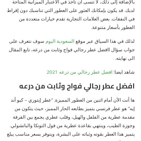
بالإضافة إلى ذلك، لا تنسى أن تأخذ في الاعتبار الميزانية المتاحة
لديك. قد يكون بإمكانك العثور على العطور التي تناسبك دون إفراط
في النفقات. بعض العلامات التجارية تقدم خيارات متعددة من
العطور بأسعار متنوعة.
لذلك في هذا السياق عبر موقع
السعودية اليوم
سوف نتعرف على
جواب سؤال اافضل عطر رجالي فواح وثابت من درعه، تابع المقال
الى نهايته.
شاهد ايضا:
افضل عطر رجالي من درعه 2021
افضل عطر رجالي فواح وثابت من درعه
ها أنت الآن أمام اثنين من العطور المميزة. “عطر إيتوري – كيو أند
إيه” هو عطر فرنسي يتميز بطابعه الحار المميز، حيث يتكون من
مقدمة عطرية من الفلفل والهيل، وقلب عطري يجمع بين القرفة
وجوزة الطيب، وينتهي بقاعدة عطرية من فول التونكا والباتشولي.
يتميز هذا العطر بقوته وثباته على البشرة، ويتوفر بسعر مناسب يبلغ