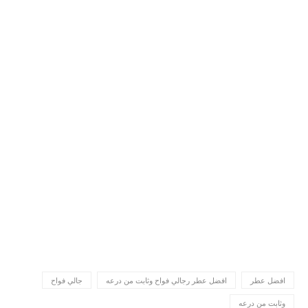
افضل عطر
افضل عطر رجالي فواح وثابت من درعه
جالي فواح
وثابت من درعه