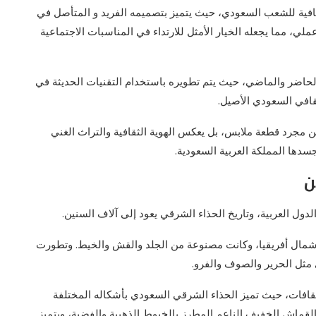
لثقافية للشعب السعودي، حيث يتميز بتصميمه الفريد و المتأصل في
ملي، مما يجعله الخيار الأمثل للارتداء في المناسبات الاجتماعية
لحاضر والماضي، حيث يتم تطويره باستخدام التقنيات الحديثة في
افي السعودي الأصيل.
من مجرد قطعة ملابس، بل يعكس الهوية الثقافية والتراث الغني
سدها المملكة العربية السعودية.
ن
لدول العربية، وتاريخ الحذاء الشرقي يعود إلى آلاف السنين.
وشمال أفريقيا، وكانت مصنوعة من الجلد والقش والخيط. وتطورت
مثل الحرير والصوف والفرو.
افات، حيث تميز الحذاء الشرقي السعودي بأشكاله المختلفة
القماش الخفيف الناعم المطرز بالخيوط الذهبية والفضية، ويتميز