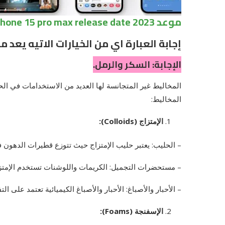
موعد iphone 15 pro max release date 2023
إجابة العبارة اي من الخيارات الاتيه يعد 
الإجابة: السكر والرمل.
المخاليط غير المتجانسة لها العديد من الاستخدامات في الح
المخاليط:
الإمتزاج (Colloids):
– الحليب: يعتبر حليب الإمتزاج حيث تتوزع قطيرات الدهون ف
– مستحضرات التجميل: الكريمات واللوشنات تستخدم الإمتزاج
– الأحبار والأصباغ: الأحبار والأصباغ الكيميائية تعتمد على ال
الإسفنجة (Foams):