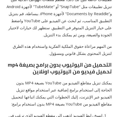
تنزيل تطبيقات مثل “SnapTube” أو “TubeMate” لأجهزة Android
و”Documents by Readdle” لأجهزة iPhone. ببساطة، قم بتنزيل
التطبيق المناسب، ثم ابحث عن الفيديو على YouTube واضغط
على خيار التنزيل المتوفر في التطبيق. ستظهر لك خيارات لاختيار
الجودة والصيغة، ومن ثم يمكنك بدء التنزيل.
من المهم مراعاة حقوق الملكية الفكرية واستخدام هذه الطرق
لتنزيل المحتوى بشكل قانوني ومسؤول.
التحميل من اليوتيوب بدون برامج بصيغة mp4
تحميل فيديو من اليوتيوب اونلاين
يمكنك تنزيل مقاطع الفيديو من YouTube بصيغة MP4 بدون
الحاجة إلى استخدام برامج إضافية عبر استخدام مواقع تنزيل
الفيديو عبر الإنترنت، إليك الخطوات التي يمكنك اتباعها لتحميل
مقاطع الفيديو من YouTube بصيغة MP4 بدون استخدام برامج:
انسخ رابط الفيديو: اذهب إلى مقطع الفيديو الذي ترغب في