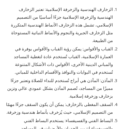
الزخارف الهندسية والزخرفة الإسلامية: تعتبر الزخارف
الهندسية والزخرفة الإسلامية جزءًا أساسيًا من التصميم
الإسلامي، تشمل هذه الزخارف الأنماط الهندسية المتكررة
مثل الزخارف الجبرية والنجوم والأنماط النباتية المستوحاة
من الطبيعة.
القباب والأقواس: يمكن رؤية القباب والأقواس بوفرة في
العمارة الإسلامية، القباب تُستخدم عادة لتغطية المساجد
والمباني الدينية الأخرى، الأقواس ذات الأشكال المتنوعة
تُستخدم في البوابات والنوافذ والأقسام الداخلية للمباني.
المآذن: المآذن هي أبراج تُستخدم للنداء للصلاة وتعتبر جزءًا
مميزًا من المساجد، تُصمم المآذن بشكل عمودي عالي وتزين
بزخارف وزخرفة إسلامية.
السقف المغطى بالزخارف: يمكن أن يكون السقف جزءًا مهمًا
من التصميم الإسلامي، حيث يُزخرف بأنماط هندسية وزخرفة.
البساط الفني والفسيفساء: يستخدم البساط الفني
والفسيفساء لتزيين الجدران والأرضيات في المساجد