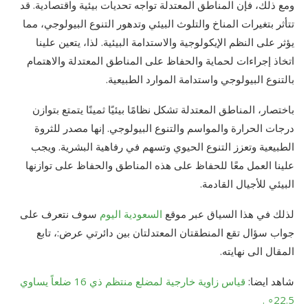
ومع ذلك، فإن المناطق المعتدلة تواجه تحديات بيئية واقتصادية. قد
تتأثر بتغيرات المناخ والتلوث البيئي وتدهور التنوع البيولوجي، مما
يؤثر على النظم الإيكولوجية والاستدامة البيئية. لذا، يتعين علينا
اتخاذ إجراءات لحماية والحفاظ على المناطق المعتدلة والاهتمام
بالتنوع البيولوجي واستدامة الموارد الطبيعية.
باختصار، المناطق المعتدلة تشكل نظامًا بيئيًا ثمينًا يتمتع بتوازن
درجات الحرارة والمواسم والتنوع البيولوجي. إنها مصدر للثروة
الطبيعية وتعزز التنوع الحيوي وتسهم في رفاهية البشرية. ويجب
علينا العمل معًا للحفاظ على هذه المناطق والحفاظ على توازنها
البيئي للأجيال القادمة.
لذلك في هذا السياق عبر موقع
السعودية اليوم
سوف نتعرف على
جواب سؤال تقع المنطقتان المعتدلتان بين دائرتي عرض:، تابع
المقال الى نهايته.
شاهد ايضا:
قياس زاوية خارجية لمضلع منتظم ذي 16 ضلعاً يساوي
22.5∘ .