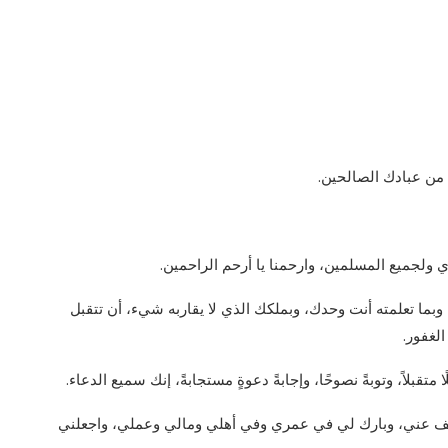
 من عبادك الصالحين.
لدي ولجميع المسلمين، وارحمنا يا أرحم الراحمين.
وبما تعلمته أنت وحدك، وبملكك الذي لا يقاربه شيء، أن تتقبل
لغفور.
ا متقبلاً، وتوبةً نصوحًا، وإجابةً دعوةٍ مستجابةً، إنك سميع الدعاء.
اعف عني، وبارك لي في عمري وفي أهلي ومالي وعملي، واجعلني