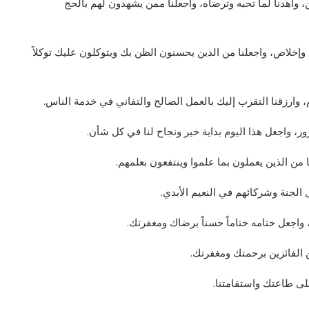
ن، واهدنا لما تحبه وترضاه، واجعلنا ممن يشهدون لهم بالحج
 وإخلاص، واجعلنا من الذين يحسنون الظن بك ويتوكلون عليك توكلاً
م، وارزقنا التقرب إليك بالعمل الصالح والتفاني في خدمة الناس.
ور، واجعل هذا اليوم بداية خير ونجاح لنا في كل شأن.
 من الذين يعملون بما علموا وينتفعون بعلمهم.
هل الجنة وشركائهم في النعيم الأبدي.
ية، واجعل ختامه ختاماً حسناً برضاك ومغفرتك.
من الفائزين برحمتك ومغفرتك.
 على طاعتك واستقامتنا.