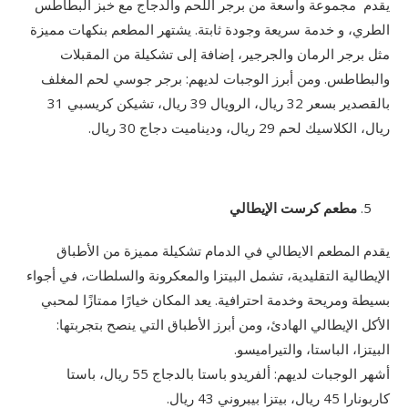
يقدم مجموعة واسعة من برجر اللحم والدجاج مع خبز البطاطس
الطري، و خدمة سريعة وجودة ثابتة. يشتهر المطعم بنكهات مميزة
مثل برجر الرمان والجرجير، إضافة إلى تشكيلة من المقبلات
والبطاطس. ومن أبرز الوجبات لديهم: برجر جوسي لحم المغلف
بالقصدير بسعر 32 ريال، الرويال 39 ريال، تشيكن كريسبي 31
ريال، الكلاسيك لحم 29 ريال، وديناميت دجاج 30 ريال.
مطعم كرست الإيطالي
يقدم المطعم الايطالي في الدمام تشكيلة مميزة من الأطباق
الإيطالية التقليدية، تشمل البيتزا والمعكرونة والسلطات، في أجواء
بسيطة ومريحة وخدمة احترافية. يعد المكان خيارًا ممتازًا لمحبي
الأكل الإيطالي الهادئ، ومن أبرز الأطباق التي ينصح بتجربتها:
البيتزا، الباستا، والتيراميسو.
أشهر الوجبات لديهم: ألفريدو باستا بالدجاج 55 ريال، باستا
كاربونارا 45 ريال، بيتزا بيبروني 43 ريال.