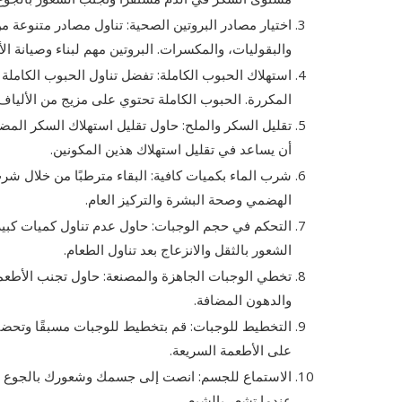
اختيار مصادر البروتين الصحية: تناول مصادر متنوعة من
والبقوليات، والمكسرات. البروتين مهم لبناء وصيانة ا
استهلاك الحبوب الكاملة: تفضل تناول الحبوب الكاملة 
المكررة. الحبوب الكاملة تحتوي على مزيج من الألياف و
تقليل السكر والملح: حاول تقليل استهلاك السكر المضا
أن يساعد في تقليل استهلاك هذين المكونين.
شرب الماء بكميات كافية: البقاء مترطبًا من خلال شر
الهضمي وصحة البشرة والتركيز العام.
التحكم في حجم الوجبات: حاول عدم تناول كميات كبي
الشعور بالثقل والانزعاج بعد تناول الطعام.
تخطي الوجبات الجاهزة والمصنعة: حاول تجنب الأطعمة 
والدهون المضافة.
التخطيط للوجبات: قم بتخطيط للوجبات مسبقًا وتحضير 
على الأطعمة السريعة.
الاستماع للجسم: انصت إلى جسمك وشعورك بالجوع وال
عندما تشعر بالشبع.