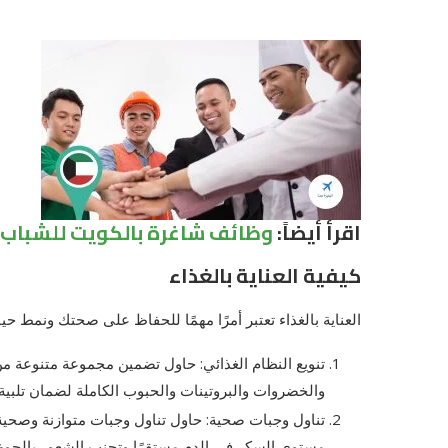
اقرأ أيضاً:
وظائف شاغرة بالكويت للشباب من الجنسين
كيفية العناية بالغذاء
العناية بالغذاء تعتبر أمرًا مهمًا للحفاظ على صحتك ونمط حيا
تنويع النظام الغذائي: حاول تضمين مجموعة متنوعة م
والخضروات والبروتينات والحبوب الكاملة لضمان تلبية 
تناول وجبات صحية: حاول تناول وجبات متوازنة وصحية
مستوى السكر في الدم مستقرًا وتجنب الشعور بالجوع ا