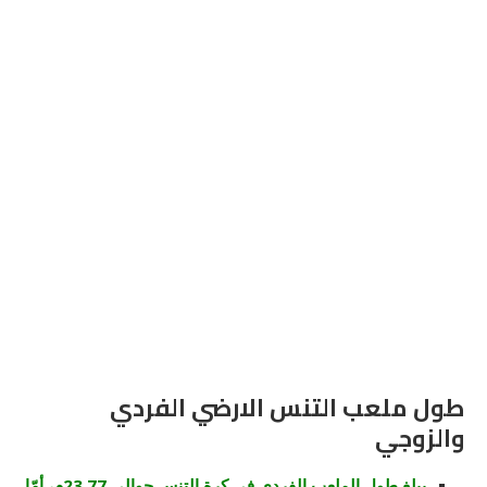
طول ملعب التنس الارضي الفردي
والزوجي
يبلغ طول الملعب الفردي في كرة التنس حوالي 23.77م، أمّا