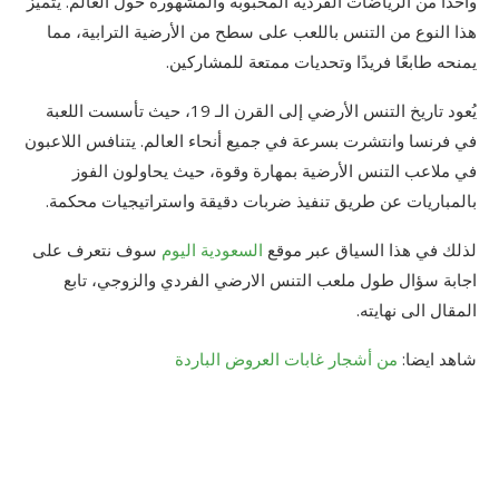
واحدًا من الرياضات الفردية المحبوبة والمشهورة حول العالم. يتميز
هذا النوع من التنس باللعب على سطح من الأرضية الترابية، مما
يمنحه طابعًا فريدًا وتحديات ممتعة للمشاركين.
يُعود تاريخ التنس الأرضي إلى القرن الـ 19، حيث تأسست اللعبة
في فرنسا وانتشرت بسرعة في جميع أنحاء العالم. يتنافس اللاعبون
في ملاعب التنس الأرضية بمهارة وقوة، حيث يحاولون الفوز
بالمباريات عن طريق تنفيذ ضربات دقيقة واستراتيجيات محكمة.
لذلك في هذا السياق عبر موقع
السعودية اليوم
سوف نتعرف على
اجابة سؤال طول ملعب التنس الارضي الفردي والزوجي، تابع
المقال الى نهايته.
شاهد ايضا:
من أشجار غابات العروض الباردة