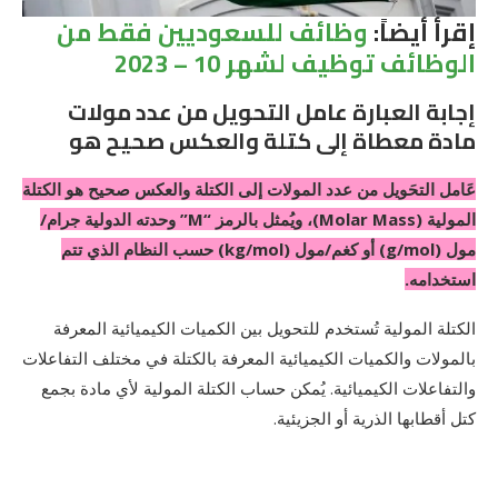
إقرأ أيضاً:
وظائف للسعوديين فقط من
الوظائف توظيف لشهر 10 – 2023
إجابة العبارة عامل التحويل من عدد مولات
مادة معطاة إلى كتلة والعكس صحيح هو
عَامل التحَويل من عدد المولات إلى الكتلة والعكس صحيح هو الكتلة
المولية (Molar Mass)، ويُمثل بالرمز “M” وحدته الدولية جرام/
مول (g/mol) أو كغم/مول (kg/mol) حسب النظام الذي تتم
استخدامه.
الكتلة المولية تُستخدم للتحويل بين الكميات الكيميائية المعرفة
بالمولات والكميات الكيميائية المعرفة بالكتلة في مختلف التفاعلات
والتفاعلات الكيميائية. يُمكن حساب الكتلة المولية لأي مادة بجمع
كتل أقطابها الذرية أو الجزيئية.