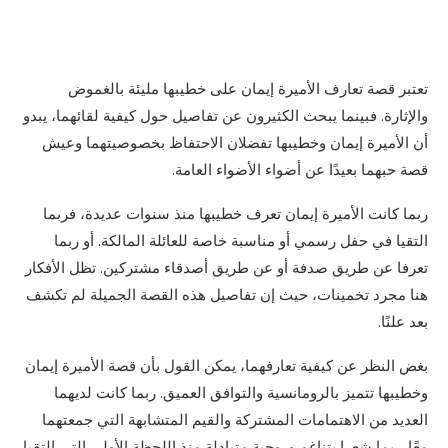
تعتبر قصة تعارف الأميرة إيمان على خطيبها مليئة بالغموض
والإثارة. فبينما يبحث الكثيرون عن تفاصيل حول كيفية لقائهما، يبدو
أن الأميرة إيمان وخطيبها تفضلان الاحتفاظ بخصوصيتهما وعيش
قصة حبهما بعيدًا عن أضواء الأضواء العامة.
ربما كانت الأميرة إيمان تعرف خطيبها منذ سنوات عديدة، فربما
التقيا في حفل رسمي أو مناسبة خاصة للعائلة المالكة. أو ربما
تعرفا عن طريق صدفة أو عن طريق أصدقاء مشتركين. تظل الأفكار
هنا مجرد تخمينات، حيث إن تفاصيل هذه القصة الجميلة لم تكشف
بعد علنًا.
بغض النظر عن كيفية تعارفهما، يمكن القول بأن قصة الأميرة إيمان
وخطيبها تتميز بالرومانسية والتوافق العميق. ربما كانت لديهما
العديد من الاهتمامات المشتركة والقيم المتشابهة التي جمعتهما
معًا. ربما شعرا بتناغم وروحية متبادلة منذ اللحظة الأولى التي التقيا