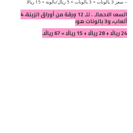
– سعر 3 بالونات = 3 بالونات × 5 ريال/بالونة = 15 ريالًا.
السعر الإجمالي للـ 12 ورقة من أوراق الزينة، 4
ألعاب، و3 بالونات هو:
24 ريالًا + 28 ريالًا + 15 ريالًا = 67 ريالًا.