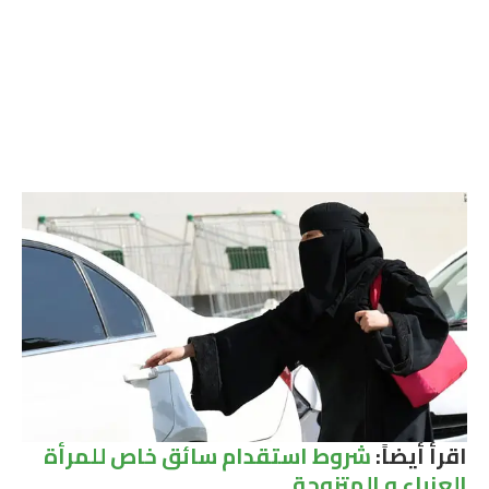
اقرأ أيضاً:
شروط استقدام سائق خاص للمرأة
العزباء و المتزوجة