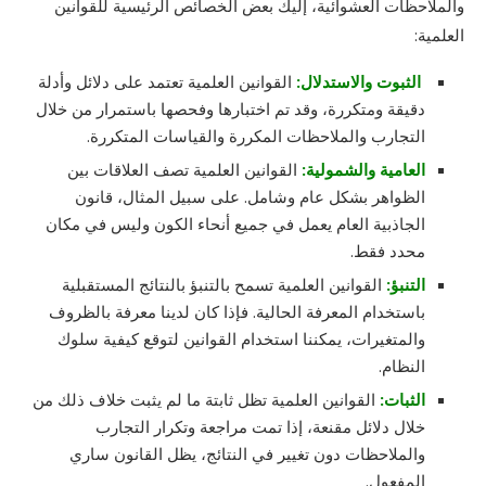
والملاحظات العشوائية، إليك بعض الخصائص الرئيسية للقوانين
العلمية:
الثبوت والاستدلال:
القوانين العلمية تعتمد على دلائل وأدلة
دقيقة ومتكررة، وقد تم اختبارها وفحصها باستمرار من خلال
التجارب والملاحظات المكررة والقياسات المتكررة.
العامية والشمولية:
القوانين العلمية تصف العلاقات بين
الظواهر بشكل عام وشامل. على سبيل المثال، قانون
الجاذبية العام يعمل في جميع أنحاء الكون وليس في مكان
محدد فقط.
التنبؤ:
القوانين العلمية تسمح بالتنبؤ بالنتائج المستقبلية
باستخدام المعرفة الحالية. فإذا كان لدينا معرفة بالظروف
والمتغيرات، يمكننا استخدام القوانين لتوقع كيفية سلوك
النظام.
الثبات:
القوانين العلمية تظل ثابتة ما لم يثبت خلاف ذلك من
خلال دلائل مقنعة، إذا تمت مراجعة وتكرار التجارب
والملاحظات دون تغيير في النتائج، يظل القانون ساري
المفعول.