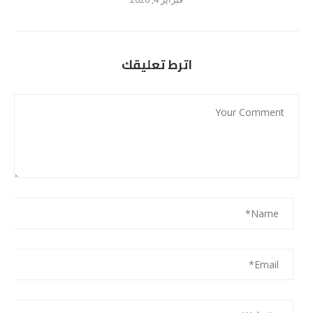
اترط تعليقك