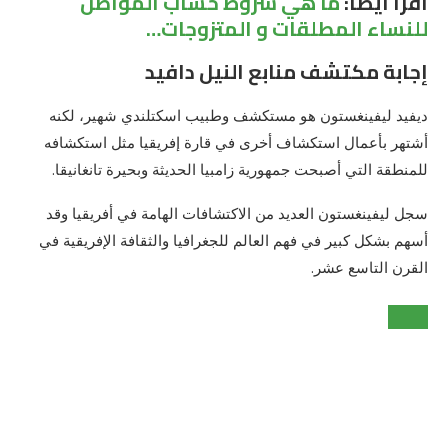
اقرأ أيضاً:
ما هي شروط حساب المواطن
للنساء المطلقات و المتزوجات…
إجابة مكتشف منابع النيل دافيد
ديفيد ليفينغستون هو مستكشف وطبيب اسكتلندي شهير، لكنه
أشتهر بأعمال استكشاف أخرى في قارة إفريقيا مثل استكشافه
للمنطقة التي أصبحت جمهورية زامبيا الحديثة وبحيرة تانغانيقا.
سجل ليفينغستون العديد من الاكتشافات الهامة في أفريقيا وقد
أسهم بشكل كبير في فهم العالم للجغرافيا والثقافة الإفريقية في
القرن التاسع عشر.