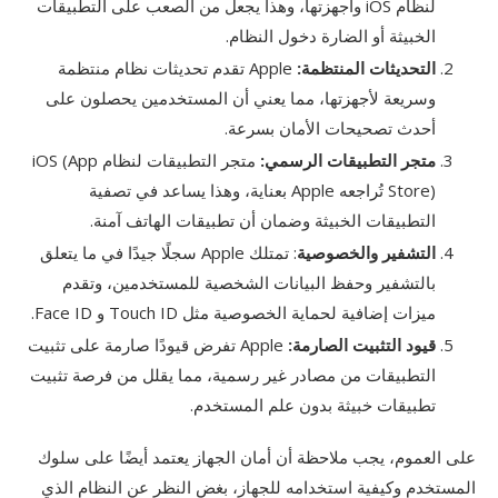
لنظام iOS وأجهزتها، وهذا يجعل من الصعب على التطبيقات
الخبيثة أو الضارة دخول النظام.
التحديثات المنتظمة:
Apple تقدم تحديثات نظام منتظمة
وسريعة لأجهزتها، مما يعني أن المستخدمين يحصلون على
أحدث تصحيحات الأمان بسرعة.
متجر التطبيقات الرسمي:
متجر التطبيقات لنظام iOS (App
Store) تُراجعه Apple بعناية، وهذا يساعد في تصفية
التطبيقات الخبيثة وضمان أن تطبيقات الهاتف آمنة.
التشفير والخصوصية
: تمتلك Apple سجلًا جيدًا في ما يتعلق
بالتشفير وحفظ البيانات الشخصية للمستخدمين، وتقدم
ميزات إضافية لحماية الخصوصية مثل Touch ID و Face ID.
قيود التثبيت الصارمة:
Apple تفرض قيودًا صارمة على تثبيت
التطبيقات من مصادر غير رسمية، مما يقلل من فرصة تثبيت
تطبيقات خبيثة بدون علم المستخدم.
على العموم، يجب ملاحظة أن أمان الجهاز يعتمد أيضًا على سلوك
المستخدم وكيفية استخدامه للجهاز، بغض النظر عن النظام الذي