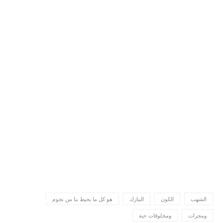
الشهب
الكون
النيازك
هو كل ما يحيط بنا من نجوم
ومجرات
ومخلوقات حية