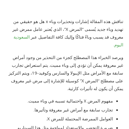
تناقش هذه المقالة إشارات وتحذيرات وباء x هل هو حقيقي من
تهديد وباء جديد يُسمى “المرض X”، الذي يُعتبر عامل ممرض غير
معروف قد يسبب وباءً فتاكًا وإليك كافة التفاصيل عبر
السعودية
اليوم.
ويرصد الخبراء هذا المصطلح كجزء من التحذير من وجود أمراض
غير معروفة يمكن أن تؤدي إلى وباء مميت. يتم استعراض تجارب
سابقة مع الأمراض مثل الإيبولا والسارس وكوفيد-19، ويتم التركيز
على مصطلح “المرض X” كوسيلة للإشارة إلى مرض غير معروف
يمكن أن يكون له تأثيرات كارثية.
مفهوم المرض X واحتمالية تسببه في وباء مميت.
تجارب سابقة مع أمراض غير معروفة وتأثيرها.
العوامل الممرضة المحتملة للمرض X.
ضرورة التحضير والاستعداد لمواجهة مثل هذا السيناريو