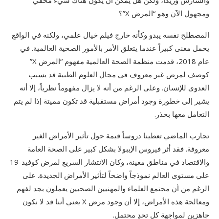
والسارس وزيكا، ولكن هل يمكن أن يكون هناك شيء مخفي
ومجهول الآن وهو “المرض X”؟
المصطلح نفسه يبدو وكأنه خارج فيلم خيال علمي، ولكنه في الواقع
يحمل معنى كبيراً عندما يتعلق الأمر بالأمور الصحية العالمية. في
عام 2018، قدمت منظمة الصحة العالمية مفهوم “المرض X”
كوصف لمرض غير معروف في مجال العلوم الطبية قد يسبب
العدوى للإنسان. وعلى الرغم من أنه لا يزال مفهوماً نظرياً، إلا أنه
يشير إلى خطورة وجود أمراض مستقبلية قد تكون مميتة إذا لم يتم
التعامل معها بحذر.
تجارب الماضي تعطينا دروساً قيمة حول تأثير الأمراض الغير
معروفة. فقد أثر فيروس الإيبولا بشكل كبير على الصحة العامة
والاقتصاد في مناطق معينة، وكان الانتشار السريع لمرض كوفيد-19
على مستوى العالم نموذجاً واضحاً لتأثير الأمراض الجديدة. على
الرغم من أن مجتمع العلماء والمهنيين الصحيين يعملون بجد لفهم
ومعالجة هذه الأمراض، إلا أن وجود مرض X يعني أننا قد لا نكون
جاهزين لمواجهة كل تحدٍ محتمل.