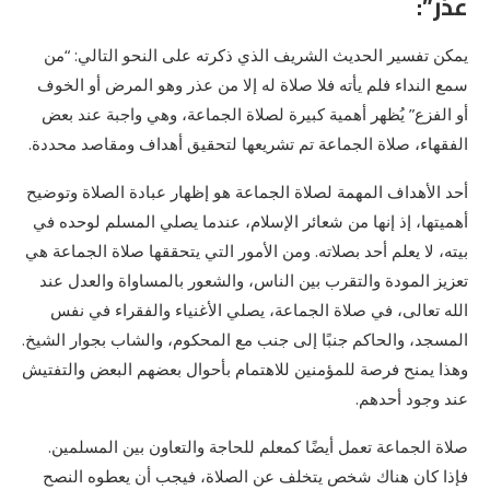
عذر”:
يمكن تفسير الحديث الشريف الذي ذكرته على النحو التالي: “من
سمع النداء فلم يأته فلا صلاة له إلا من عذر وهو المرض أو الخوف
أو الفزع” يُظهر أهمية كبيرة لصلاة الجماعة، وهي واجبة عند بعض
الفقهاء، صلاة الجماعة تم تشريعها لتحقيق أهداف ومقاصد محددة.
أحد الأهداف المهمة لصلاة الجماعة هو إظهار عبادة الصلاة وتوضيح
أهميتها، إذ إنها من شعائر الإسلام، عندما يصلي المسلم لوحده في
بيته، لا يعلم أحد بصلاته. ومن الأمور التي يتحققها صلاة الجماعة هي
تعزيز المودة والتقرب بين الناس، والشعور بالمساواة والعدل عند
الله تعالى، في صلاة الجماعة، يصلي الأغنياء والفقراء في نفس
المسجد، والحاكم جنبًا إلى جنب مع المحكوم، والشاب بجوار الشيخ.
وهذا يمنح فرصة للمؤمنين للاهتمام بأحوال بعضهم البعض والتفتيش
عند وجود أحدهم.
صلاة الجماعة تعمل أيضًا كمعلم للحاجة والتعاون بين المسلمين.
فإذا كان هناك شخص يتخلف عن الصلاة، فيجب أن يعطوه النصح