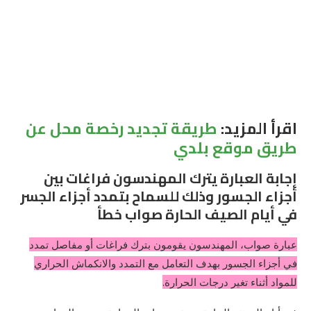
اقرأ المزيد:
طريقة تجديد رخصة محل عن
طريق موقع بلدي
إجابة العبارة يترك المهندسون فراغات بين
أجزاء الجسور وذلك للسماح بتمدد أجزاء الجسر
في أيام الصيف الحارة صواب خطأ
عبارة صواب، المهندسون يقومون بترك فراغات أو مفاصل تمدد
في أجزاء الجسور بهدف التعامل مع التمدد والانكماش الحراري
للمواد أثناء تغير درجات الحرارة.