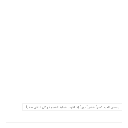
يسمى العدد كسراً عشرياً دورياً إذا انتهت عملية القسمة وكان الباقي صفراً