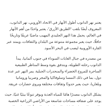
يعتبر نهر الدانوب أطول الأنهار في الاتحاد الأوروبي، نهر الدانوب،
المعروف أيضًا بلقب “الطريق الأزرق”، يعتبر واحدًا من أهم الأنهار
في العالم، يحمل هذا النهر الجليدي المهيب ماضيًا عريقًا وتاريخًا
حافلًا، حيث يعبر مجموعة متنوعة من البلدان والثقافات، ويمتد عبر
القارة الأوروبية ليصب في البحر الأسود.
من مصدره في جبال الغابات السوداء في جنوب ألمانيا، يبدأ
الدانوب رحلته الطويلة، ويتدفق بقوة وسط المناظر الطبيعية
الساحرة للمروج الخضراء والمنحدرات الجبلية. يمر النهر عبر عدة
دول، بما في ذلك النمسا وسلوفاكيا والمجر وصربيا ورومانيا
وبلغاريا، حيث يعبر حدودًا وثقافات مختلفة ويروي حضارات عريقة.
يشكل الدانوب مصدرًا هامًا للمياه العذبة ويوفر تنوعًا بيئيًا غنيًا، حيث
يوجد على ضفافه مساحات شاسعة من الأراضي الزراعية الخصبة