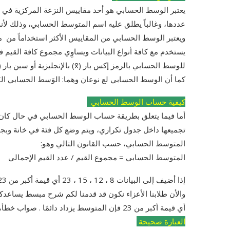
يعتبر الوسط الحسابي هو أحد مقاييس النزعة المركزية في عل
عددها، وغالباً يطلق عليه اسم المتوسط الحسابي، وذلك لأ
ويعتبر الوسط الحسابي من المقاييس الأكثر استخداماً من مقا
يستخدم مع كافة أنواع البيانات ويساوِي مجموع كافة القيم 
للوسط الحسابي بالرمز إكس بار (x̄) بالإنجليزية أو سين بار (س) وإشارة (-) فوقها أيضًا بالعربية.
كما أن الوسط الحسابي لع نوعان وهما: الوَسط الحسابي ال
كيفية حساب الوسط الحسابي
أما فيما يتعلق بطريقة حساب الوسط الحسابي في حال كان 
تجميعها داخل جدول تكراري، ويتم وضع كل فئة في خانة وبجا
المتوسط الحسابي، حسب القانون التالي وهو:
المتوسط الحسابي = مجموع القيم / عدد القيم الإجمالي
إذا أضيف إلى البيانات 8 ، 12 ، 15 ، 23 أي قيمة أكبر من 23 فإن المتوسط يزداد دائمًا . صواب خطأ
أي قيمة أكبر من 23 فإن المتوسط يزداد دائمًا . صواب خطأ، وهذا السؤال يأتي شكل صح أو خطأ، وتكون ا
العبارة صحيحة