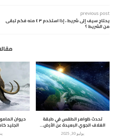
previous post
يحتاج سيف إلى شريط ، إذا استخدم ٣ ٤ منه فكم تبقى
من الشريط ؟
مقالا
تحدث ظواهر الطقس في طبقة
حيوان المام
الغلاف الجوي البعيدة عن الأرض...
الجليد كام
يوليو 30, 2025
يناير