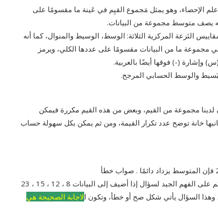
م الإحصاء، وهو يمثل مَجموع القيِم في عَينة ما مقسومًا على
نه يصف متوسط مجموعة من البيانات.
ييس النَزعة المركزية الثلاثة: الوسط، الوسيط والمنوال، كما أنه
في مجموعة ما من البيانات مقسومًا على عددها الكلي، ويرمز
بَسيط والوسط الحسابي المرجح.
لدينا مجموعة من القيم، وبعض من هذه القيم مكررة فيمكن
نبها خانة توضح عدد تكرار القيمة، ومن ثم يمكن بكل سهولة حساب
والأن طلابنا الأعزاء نكون قد قدمنا لكم شرح مبسط يساعدكم على الفهم الجيد لسؤال إذا أضيف إلى البيانات 8 ، 12 ، 15 ، 23
لاجابة الصحيحة هي