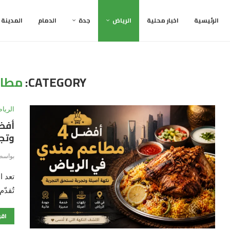
الرئيسية
اخبار محلية
الرياض
جدة
الدمام
المدينة
CATEGORY:
مطاع
الريا
وتجر
بواسط
تعد ا
تُقدّ
اقر