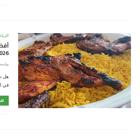
الريا
أفضل
026
بواسط
هل ت
في ا
اقر