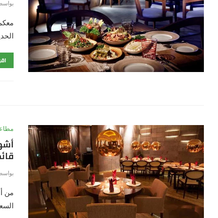
بواسط
معكم
الحد
اقر
مطاعم
قائ
بواسط
من أه
السعو