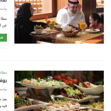
بواسط
مطاعم
عن اج
اقر
مطاعم
بوفي
بواسط
بعد ص
فيه و