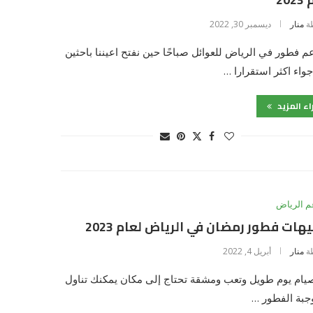
ة
منار
ديسمبر 30, 2022
 فطور في الرياض للعوائل صباحًا حين نفتح اعيننا باحثين
واء اكثر استقرارا …
اء المزيد
 الرياض
هات فطور رمضان في الرياض لعام 2023
ة
منار
أبريل 4, 2022
يام يوم طويل وتعب ومشقة تحتاج إلى مكان يمكنك تناول
جبة الفطور …