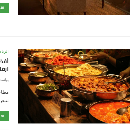
اقر
الريا
ارقا
بواسط
مطاعم
تنبض 
اقر