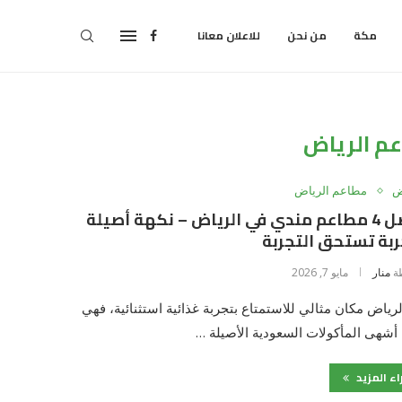
مكة
من نحن
للاعلان معانا
م الرياض
ض
مطاعم الرياض
أفضل 4 مطاعم مندي في الرياض – نكهة أصيلة
بة تستحق التجربة
ة
منار
مايو 7, 2026
لرياض مكان مثالي للاستمتاع بتجربة غذائية استثنائية، فهي
م أشهى المأكولات السعودية الأصيلة …
اء المزيد