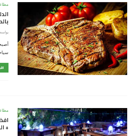
مطاعم
الدل
بالصور
بواسط
أصبحت
سياحي
اقر
مطاعم
+ ال