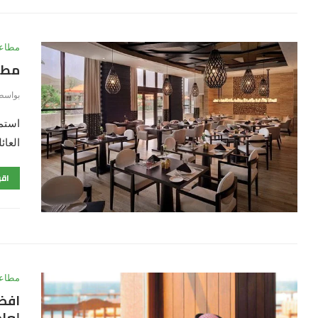
مطاعم
مطعم
بواسط
استمت
العائ
اقر
مطاعم
لعام 23