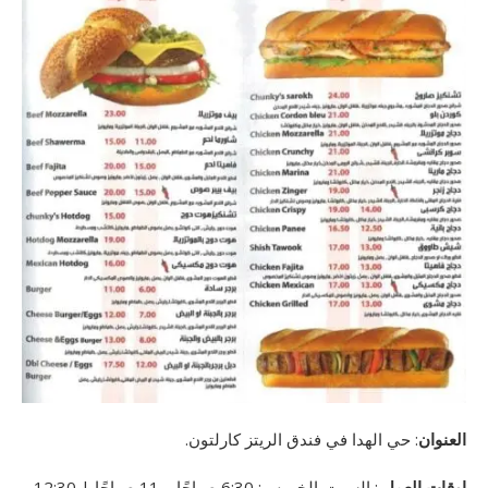
العنوان
: حي الهدا في فندق الريتز كارلتون.
اوقات العمل
:
السبت-الخميس:
6:30 صباحًا – 11 صباحًا | 12:30