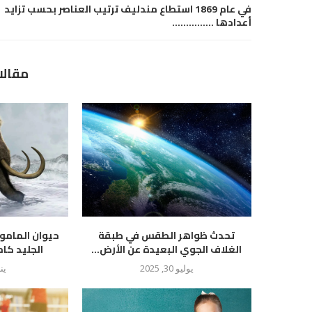
في عام 1869 استطاع مندليف ترتيب العناصر بحسب تزايد
أعدادها ……………
مقالا
تحدث ظواهر الطقس في طبقة
حيوان المام
الغلاف الجوي البعيدة عن الأرض...
الجليد كام
يوليو 30, 2025
يناير