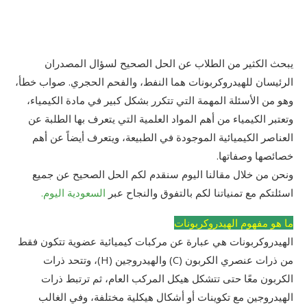
يبحث الكثير من الطلاب عن الحل الصحيح لسؤال المصدران
الرئيسان للهيدروكربونات هما النفط، والفحم الحجري. صواب خطأ،
وهو من الأسئلة المهمة التي تتكرر بشكل كبير في مادة الكيمياء،
وتعتبر الكيمياء من أهم المواد العلمية التي يتعرف بها الطلبة عن
العناصر الكيميائية الموجودة في الطبيعة، ويتعرف أيضاً عن أهم
خصائصها وصفاتها.
ونحن من خلال مقالنا اليوم سنقدم لكم الحل الصحيح عن جميع
اسئلتكم مع تمنياتنا لكم بالتفوق والنجاح عبر
السعودية اليوم.
ما هو مفهوم الهيدروكربونات
الهيدروكربونات هي عبارة عن مركبات كيميائية عضوية تتكون فقط
من ذرات عنصري الكربون (C) والهيدروجين (H)، وتتحد ذرات
الكربون معًا حتى تتشكل هيكل المركب العام، ثم ترتبط ذرات
الهيدروجين مع تكوينات أو أشكال هيكلية مختلفة، وفي الغالب