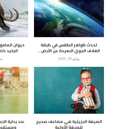
تحدث ظواهر الطقس في طبقة
حيوان المام
الغلاف الجوي البعيدة عن الأرض...
الجليد كام
يوليو 30, 2025
يناير
الصيغة الجزيئية هي مضاعف صحيح
عند بداية الار
للصيغة الأولية
ومستقرة ع