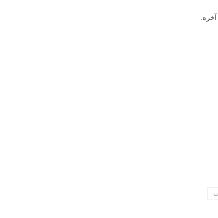
آخره.
ت