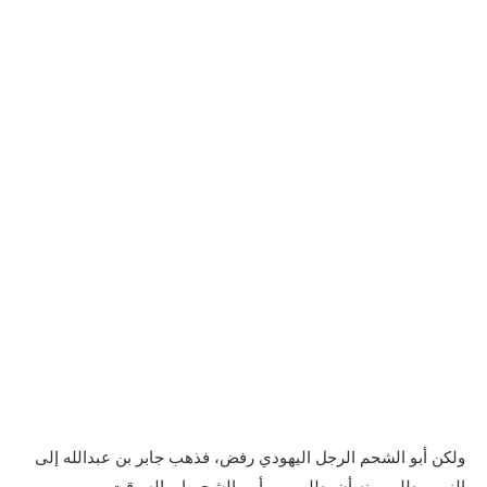
ولكن أبو الشحم الرجل اليهودي رفض، فذهب جابر بن عبدالله إلى
النبي وطلب منه أن يطلب من أبي الشحم امهاله وقت.