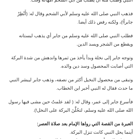
فذهب النبي صلى الله عليه وسلم لأبي الشحم وقال له: (أَنْظِرْ
جابراً!)، ولكنه رفض ذلك أيضا.
فطلب النبي صلى الله عليه وسلم من جابر أي يذهب لبستانه
ويقطع من الشجر ويسد الدين.
وتوجه جابر إلى نخلة وبدأ يأخذ من ثمرها واندهش من شدة البركة
التي أصابت المحصول وسد دين والده.
وتبقى من محصول النخيل أكثر من نصفه، وذهب جابر ليبشر النبي
ما حدث فقال له النبي أخبر ابن الخطاب.
فأسرع جابر إلى عمر، وقال له: ( لقد علمتُ حين مشى فيها رسول
الله صلى الله عليه وسلم، لتحُلَّنَ البركة على النخل!).
العبرة من القصة التي رواها الإمام بعد صلاة العصر:
أينما يحل النبي كانت تنزل البركة.