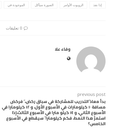
إذا نفذ
الروبوت الأوامر
الصورة سيأكل
الموجودة في
0 تعليقات
وفاء علا
previous post
بدأ معاذ َالتدريب للمشاركة في سباق ركض، َ فركض
مسافة ١٠ كيلومترات في الأُسبوع الأَول، و ١٢ كيلومتِرا في
الأُسبوع الثاني، و ١٤ كيلو مترا في الأُسبوع الثالث،إذا
استمرَّ هذا النمط، فكم كيلومترا َ سيقطع في الأُسبوع
الخامس؟