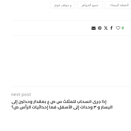
النقطة البيضاء .
جميع الجواهر
و يتوقف فوق
0
next post
إذا جرى انسحاب للمثلث س ص ع بمقدار وحدتين إلى
اليسار و ٣ وحدات إلى الأسفل، فما إحداثيات الرأس ص؟