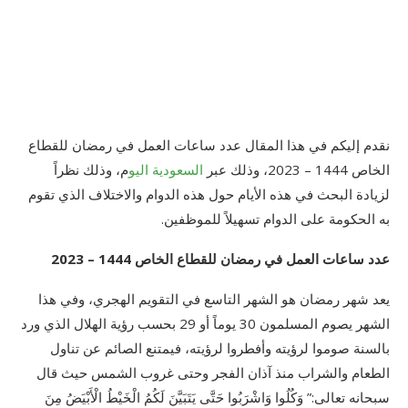
نقدم إليكم في هذا المقال عدد ساعات العمل في رمضان للقطاع
الخاص 1444 – 2023، وذلك عبر
السعودية اليو
م، وذلك نظراً
لزيادة البحث في هذه الأيام حول هذه الدوام والاختلاف الذي تقوم
به الحكومة على الدوام تسهيلاً للموظفين.
عدد ساعات العمل في رمضان للقطاع الخاص 1444 – 2023
يعد شهر رمضان هو الشهر التاسع في التقويم الهجري، وفي هذا
الشهر يصوم المسلمون 30 يوماً أو 29 بحسب رؤية الهلال الذي ورد
بالسنة صوموا لرؤيته وأفطروا لرؤيته، فيمتنع الصائم عن تناول
الطعام والشراب منذ آذان الفجر وحتى غروب الشمس حيث قال
سبحانه تعالى:” وَكُلُوا وَاشْرَبُوا حَتَّى يَتَبَيَّنَ لَكُمُ الْخَيْطُ الْأَبْيَضُ مِنَ