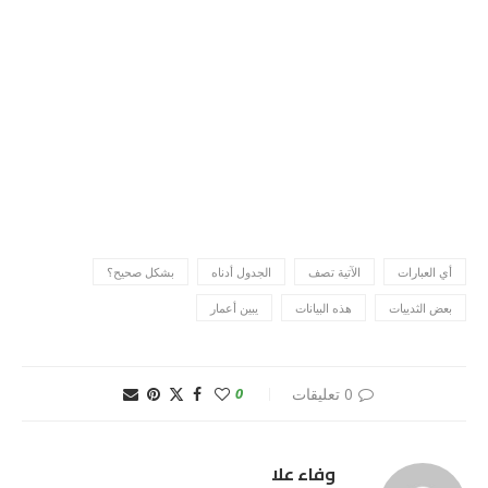
أي العبارات
الآتية تصف
الجدول أدناه
بشكل صحيح؟
بعض الثدييات
هذه البيانات
يبين أعمار
0 تعليقات
0
وفاء علا