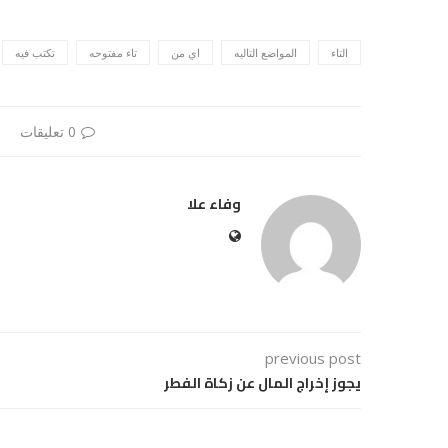
التاء
المواضع التاليه
اي من
تاء مفتوحه
تكتب فيه
0 تعليقات
وفاء علا
previous post
يجوز إخراج المال عن زكاة الفطر